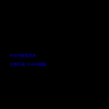
PARM 裙底风光系列合集 No.20
栏目:
PARM裙底风光
2018-08-14 09:05
发布
标签:
日韩写真
,
PARM视频