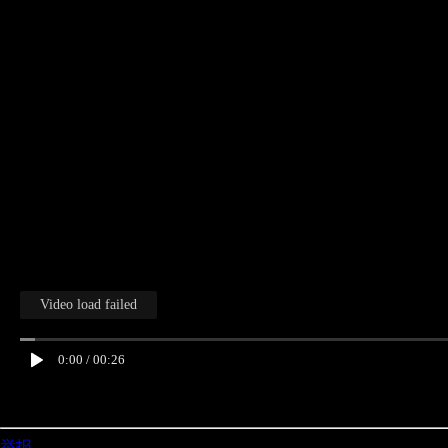
Video load failed
0:00
/
00:26
举报