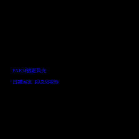
PARM 裙底风光系列合集 No.5
栏目:
PARM裙底风光
2018-08-14 09:05
发布
标签:
日韩写真
,
PARM视频