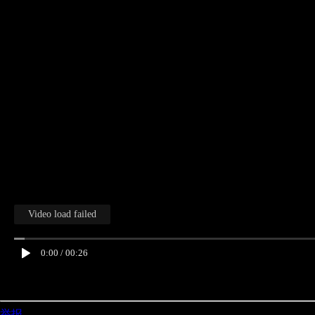
Video load failed
0:00
/
00:26
举报